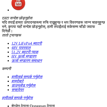
एउटा सन्देश छोड्नुहोस
यदि तपाईं हाम्रा उत्पादनहरूमा रुचि राख्नुहुन्छ र थप विवरणहरू जान्न चाहनुहुन्छ
भने, कृपया यहाँ सन्देश छोड्नुहोस्, हामी तपाईंलाई सकेसम्म चाँडो जवाफ
दिनेछौं।
तातो ट्यागहरू
12V LiFePo4 ब्याट्री
48V पावरवाल
51.2V ब्याट्री प्याक
HV ऊर्जा भण्डारण
ऊर्जा भण्डारण समाधान
कम्पनी
हामीलाई सम्पर्क गर्नुहोस
हाम्रोबारे
डाउनलोड गर्नुहोस्
सफ्टवेयर
हामीलाई सम्पर्क गर्नुहोस
शेन्जेन ठेगाना;Dongguan ठेगाना