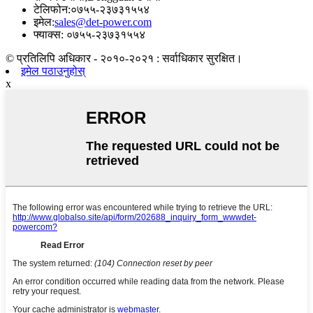
टेलिफोन:
०७५५-२३७३१५५४
इमेल:
sales@det-power.com
फ्याक्स: ०७५५-२३७३१५५४
© प्रतिलिपि अधिकार - २०१०-२०२१ : सर्वाधिकार सुरक्षित।
इमेल पठाउनुहोस्
x