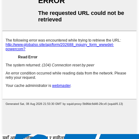
यहाँ आफ्नो सन्देश लेख्नुहोस् र हामीलाई पठाउनुहोस्