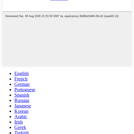
English
French
German
Portuguese
Spanish
Russian
Japanese
Korean
Arabic
Irish
Greek
Turkish