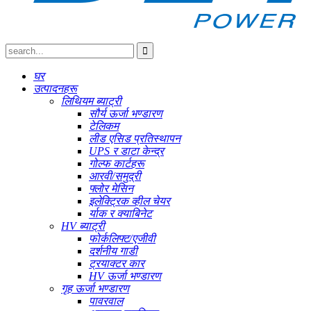
घर
उत्पादनहरू
लिथियम ब्याट्री
सौर्य ऊर्जा भण्डारण
टेलिकम
लीड एसिड प्रतिस्थापन
UPS र डाटा केन्द्र
गोल्फ कार्टहरू
आरवी/समुद्री
फ्लोर मेसिन
इलेक्ट्रिक व्हील चेयर
र्याक र क्याबिनेट
HV ब्याट्री
फोर्कलिफ्ट/एजीवी
दर्शनीय गाडी
ट्रयाक्टर कार
HV ऊर्जा भण्डारण
गृह ऊर्जा भण्डारण
पावरवाल